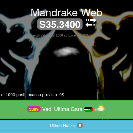
Mandrake Web
S35.3400
Cavalli Virtuali dal 2008 su Excel, dal 2016 sul Web
 di 1000 posti;Incasso previsto: 0$
Vedi Ultima Gara
3399
Ultime Notizie
8