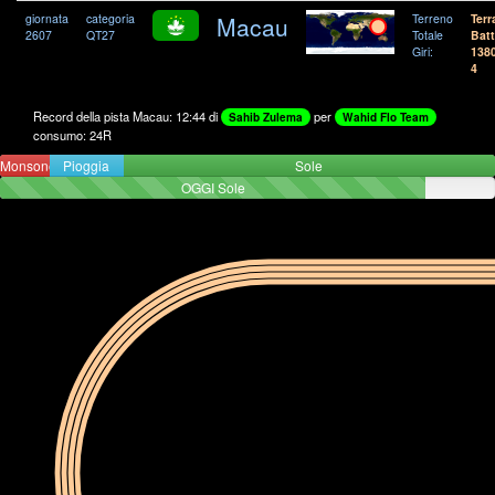
giornata
categoria
Macau
Terreno
Terr
2607
QT27
Totale
Batt
Giri:
138
4
Record della pista Macau: 12:44 di
per
Sahib Zulema
Wahid Flo Team
consumo: 24R
Monsone
Pioggia
Sole
OGGI Sole