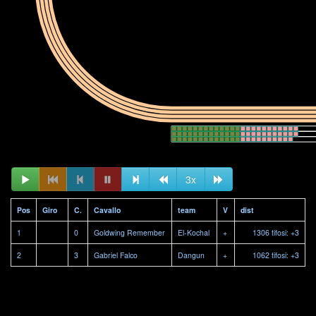
3x
Pos
Giro
C.
Cavallo
team
V
dist
1
0
Goldwing Remember
El-Kochal
+
1306 tifosi: +3
2
3
Gabriel Falco
Dangun
+
1062 tifosi: +3