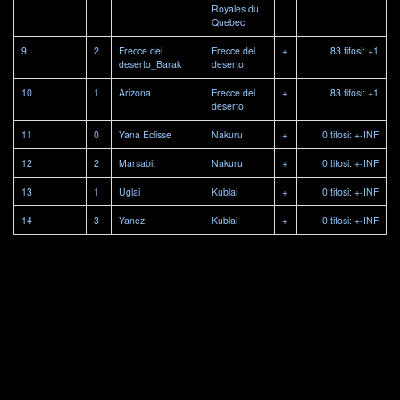
Royales du
Quebec
9
2
Frecce del
Frecce del
+
83 tifosi: +1
deserto_Barak
deserto
10
1
Arizona
Frecce del
+
83 tifosi: +1
deserto
11
0
Yana Eclisse
Nakuru
+
0 tifosi: +-INF
12
2
Marsabit
Nakuru
+
0 tifosi: +-INF
13
1
Uglai
Kublai
+
0 tifosi: +-INF
14
3
Yanez
Kublai
+
0 tifosi: +-INF