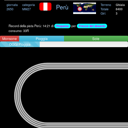
giornata
categoria
Perù
Terreno
Ghiaia
2650
MM27
Totale
8400
Giri:
3
Record della pista Perù: 14:21 di
per
Pequeno
Frecce del deserto
consumo: 33R
Monsone
Pioggia
Sole
OGGI Pioggia