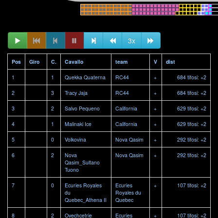
3x
Pos
Giro
C.
Cavallo
team
V
dist
1
1
Quekka Quaterna
RC44
+
684 tifosi: +2
2
3
Tracy Jaja
RC44
+
684 tifosi: +2
3
2
Salvo Pequeno
California
+
629 tifosi: +2
4
1
Malinaki Ice
California
+
629 tifosi: +2
5
0
Volkovina
Nova Qasim
+
292 tifosi: +2
6
2
Nova
Nova Qasim
+
292 tifosi: +2
Qasim_Sultano
Tuono
7
0
Ecuries Royales
Ecuries
+
107 tifosi: +2
du
Royales du
Quebec_Athena II
Quebec
8
2
Ovechcetrie
Ecuries
+
107 tifosi: +2