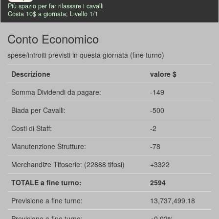
Più spazio per far rilassare i cavalli
Costa 10$ a giornata; Livello 1/1
Conto Economico
spese/introiti previsti in questa giornata (fine turno)
Descrizione
valore $
Somma Dividendi da pagare:
-149
Biada per Cavalli:
-500
Costi di Staff:
-2
Manutenzione Strutture:
-78
Merchandize Tifoserie: (22888 tifosi)
+3322
TOTALE a fine turno:
2594
Previsione a fine turno:
13,737,499.18
Previsione a fine turno:
+0.02%