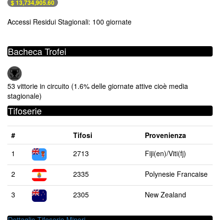
$ 13,734,905.60
Accessi Residui Stagionali: 100 giornate
Bacheca Trofei
53 vittorie in circuito (1.6% delle giornate attive cioè media
stagionale)
Tifoserie
#
Tifosi
Provenienza
1
2713
Fiji(en)/Viti(fj)
2
2335
Polynesie Francaise
3
2305
New Zealand
Dettaglio Tifoserie Minori