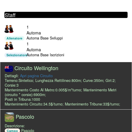
Staff
1
Automa
Automa Base Sviluppi
Allenatore
1
Automa
Automa Base Iscrizioni
Selezionatore
Circuito Wellington
Dettagli:
Apri pagina Circuito
Terreno:Sintetico; Lunghezza Rettilineo:800m; Curve:350m; Giri:2;
Corsie:3
Mantenimento Costo Al Metro:0.005$/m*turno; Mantenimento Metri
(circuito * corsie):6900m;
Posti in Tribuna:1000
Mantenimento Circuito:34.5$/turno; Mantenimento Tribune:33$/turno;
Pascolo
Descrizione:
Pascolo
Campo