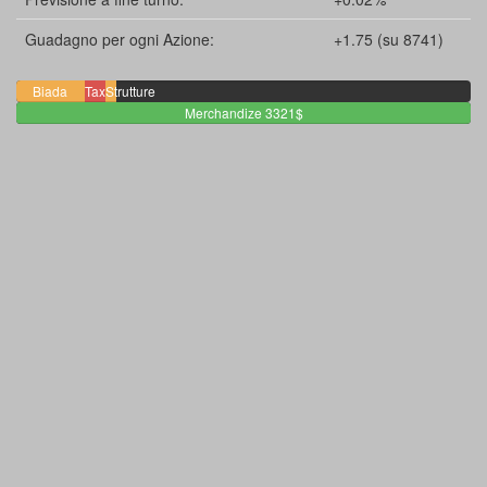
Guadagno per ogni Azione:
+1.75 (su 8741)
Biada
Staff
Tax
Strutture
500$
2$
148$
77$
Merchandize 3321$