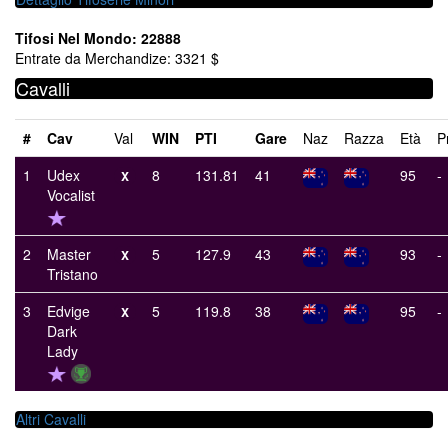
Tifosi Nel Mondo: 22888
Entrate da Merchandize: 3321 $
Cavalli
#
Cav
Val
WIN
PTI
Gare
Naz
Razza
Età
P
1
Udex
8
131.81
41
95
-
X
Vocalist
2
Master
5
127.9
43
93
-
X
Tristano
3
Edvige
5
119.8
38
95
-
X
Dark
Lady
Altri Cavalli