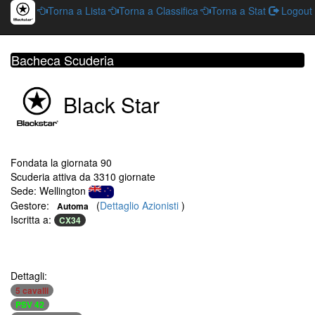
Torna a Lista
Torna a Classifica
Torna a Stat
Logout
Bacheca Scuderia
Black Star
Fondata la giornata 90
Scuderia attiva da 3310 giornate
Sede: Wellington
Gestore:
(
Dettaglio Azionisti
)
Automa
Iscritta a:
CX34
Dettagli:
5 cavalli
PSV 42