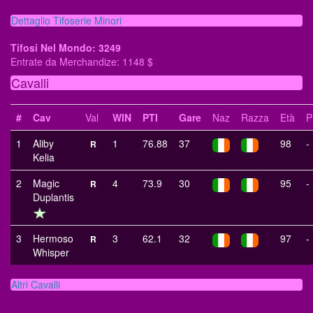
Dettaglio Tifoserie Minori
Tifosi Nel Mondo: 3249
Entrate da Merchandize: 1148 $
Cavalli
#
Cav
Val
WIN
PTI
Gare
Naz
Razza
Età
P
1
Aliby
1
76.88
37
98
-
R
Kelia
2
Magic
4
73.9
30
95
-
R
Duplantis
3
Hermoso
3
62.1
32
97
-
R
Whisper
Altri Cavalli