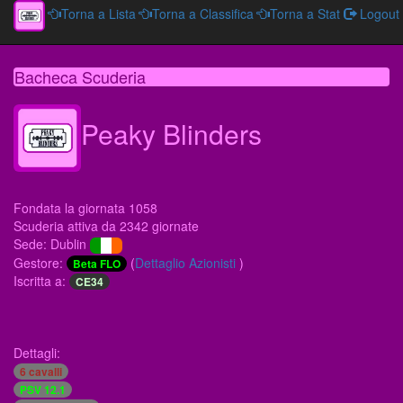
Torna a Lista
Torna a Classifica
Torna a Stat
Logout
Bacheca Scuderia
Peaky Blinders
Fondata la giornata 1058
Scuderia attiva da 2342 giornate
Sede: Dublin
Gestore:
(
Dettaglio Azionisti
)
Beta FLO
Iscritta a:
CE34
Dettagli:
6 cavalli
PSV 12.1