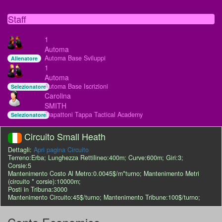
Staff
1
Automa
Automa Base Sviluppi
Allenatore
1
Automa
Automa Base Iscrizioni
Selezionatore
Carolina
SMITH
Trapattoni Tappa Tactical Academy
Selezionatore
Circuito Small Heath
Dettagli:
Apri pagina Circuito
Terreno:Erba; Lunghezza Rettilineo:400m; Curve:600m; Giri:3;
Corsie:5
Mantenimento Costo Al Metro:0.0045$/m*turno; Mantenimento Metri
(circuito * corsie):10000m;
Posti in Tribuna:3000
Mantenimento Circuito:45$/turno; Mantenimento Tribune:100$/turno;