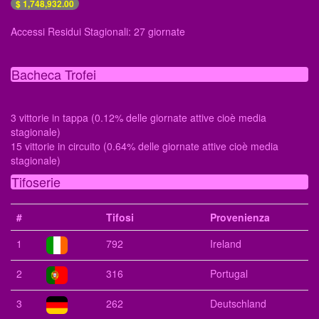
$ 1,748,932.00
Accessi Residui Stagionali: 27 giornate
Bacheca Trofei
3 vittorie in tappa (0.12% delle giornate attive cioè media
stagionale)
15 vittorie in circuito (0.64% delle giornate attive cioè media
stagionale)
Tifoserie
#
Tifosi
Provenienza
1
792
Ireland
2
316
Portugal
3
262
Deutschland