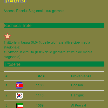
$ 4,692,721.64
Accessi Residui Stagionali: 100 giornate
Bacheca Trofei
1 vittorie in tappa (0.04% delle giornate attive cioè media
stagionale)
19 vittorie in circuito (0.8% delle giornate attive cioè media
stagionale)
Tifoserie
#
Tifosi
Provenienza
1
1168
Choson
2
1140
Han'guk
3
1069
Al Kuwayt