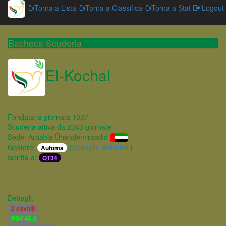
Torna a Lista
Torna a Classifica
Torna a Stat
Logout
Bacheca Scuderia
El-Kochal
Fondata la giornata 1037
Scuderia attiva da 2363 giornate
Sede: Araabia Ühendemiraadid
Gestore:
(
Dettaglio Azionisti
)
Automa
Iscritta a:
QT34
Dettagli:
2 cavalli
PSV 46.9