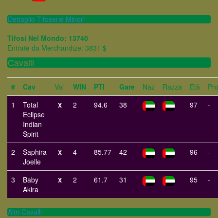
Dettaglio Tifoserie Minori
Tifosi Nel Mondo: 13740
Entrate da Merchandize: 3831 $
Cavalli
#
Cav
Val
WIN
PTI
Gare
Naz
Razza
Età
Pr
1
Total
2
94.6
38
97
-
X
Eclipse
Indian
Spirit
2
Saphira
4
85.77
42
96
-
X
Joelle
3
Baby
2
61.7
31
95
-
X
Akira
Altri Cavalli