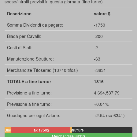
spese/introiti previsti in questa giornata (fine turno)
Descrizione
valore $
Somma Dividendi da pagare:
-1750
Biada per Cavalli:
-200
Costi di Staff:
-2
Manutenzione Strutture:
-63
Merchandize Tifoserie: (13740 tifosi)
+3831
TOTALE a fine turno:
1816
Previsione a fine turno:
4,694,537.79
Previsione a fine turno:
+0.04%
Guadagno per ogni Azione:
+2.54 (su 6341)
Biada
Staff
Tax 1750$
Strutture
200$
2$
Merchandize 3831$
63$