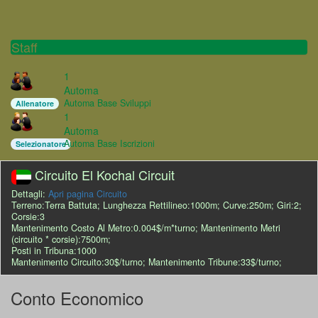
Staff
1
Automa
Automa Base Sviluppi
Allenatore
1
Automa
Automa Base Iscrizioni
Selezionatore
Circuito El Kochal Circuit
Dettagli:
Apri pagina Circuito
Terreno:Terra Battuta; Lunghezza Rettilineo:1000m; Curve:250m; Giri:2;
Corsie:3
Mantenimento Costo Al Metro:0.004$/m*turno; Mantenimento Metri
(circuito * corsie):7500m;
Posti in Tribuna:1000
Mantenimento Circuito:30$/turno; Mantenimento Tribune:33$/turno;
Conto Economico