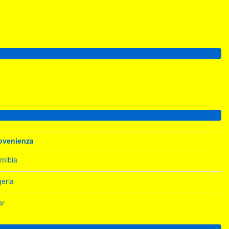
ovenienza
mibia
geria
sr