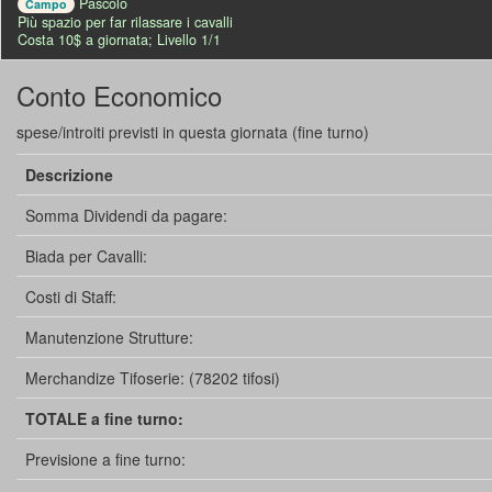
Pascolo
Campo
Più spazio per far rilassare i cavalli
Costa 10$ a giornata; Livello 1/1
Conto Economico
spese/introiti previsti in questa giornata (fine turno)
Descrizione
Somma Dividendi da pagare:
Biada per Cavalli:
Costi di Staff:
Manutenzione Strutture:
Merchandize Tifoserie: (78202 tifosi)
TOTALE a fine turno:
Previsione a fine turno: