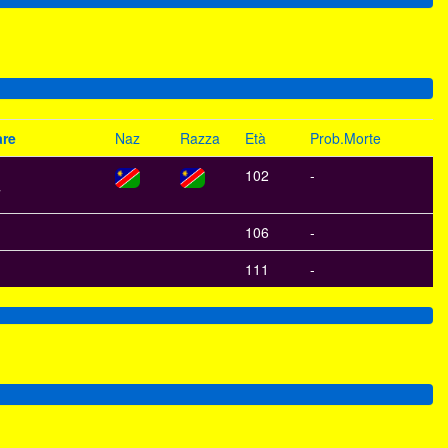
re
Naz
Razza
Età
Prob.Morte
102
-
106
-
111
-