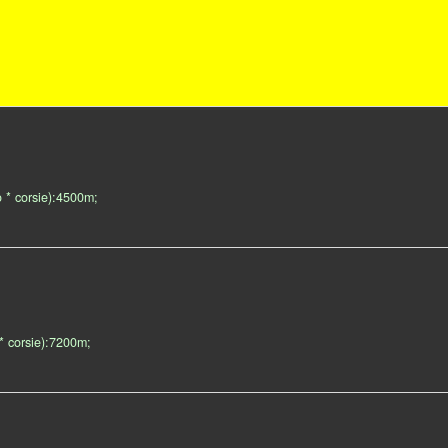
 * corsie):4500m;
* corsie):7200m;