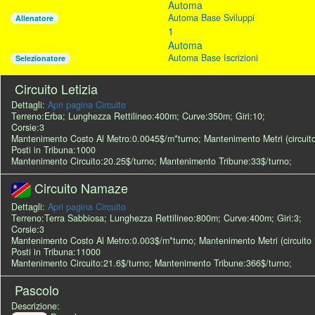
Automa
Automa Base Sviluppi
Allenatore
1
Automa
Automa Base Iscrizioni
Selezionatore
Circuito Letizia
Dettagli:
Apri pagina Circuito
Terreno:Erba; Lunghezza Rettilineo:400m; Curve:350m; Giri:10;
Corsie:3
Mantenimento Costo Al Metro:0.0045$/m*turno; Mantenimento Metri (circuito
Posti in Tribuna:1000
Mantenimento Circuito:20.25$/turno; Mantenimento Tribune:33$/turno;
Circuito Namaze
Dettagli:
Apri pagina Circuito
Terreno:Terra Sabbiosa; Lunghezza Rettilineo:800m; Curve:400m; Giri:3;
Corsie:3
Mantenimento Costo Al Metro:0.003$/m*turno; Mantenimento Metri (circuito 
Posti in Tribuna:11000
Mantenimento Circuito:21.6$/turno; Mantenimento Tribune:366$/turno;
Pascolo
Descrizione: