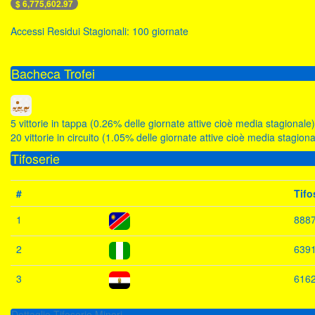
$ 6,775,602.97
Accessi Residui Stagionali: 100 giornate
Bacheca Trofei
5 vittorie in tappa (0.26% delle giornate attive cioè media stagionale)
20 vittorie in circuito (1.05% delle giornate attive cioè media stagiona
Tifoserie
#
Tifo
1
888
2
639
3
616
Dettaglio Tifoserie Minori