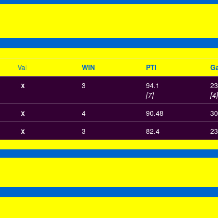
Val
WIN
PTI
Ga
3
94.1
23
X
[7]
[4]
4
90.48
30
X
3
82.4
23
X