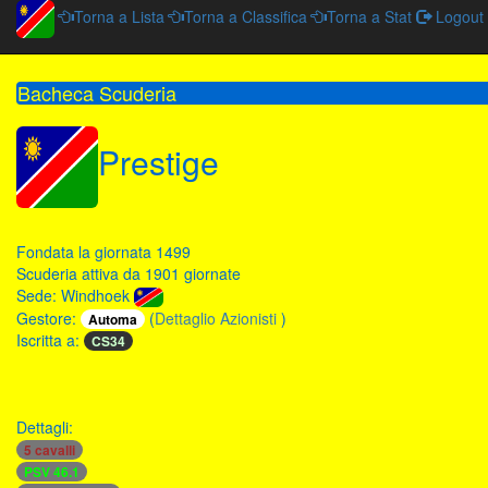
Torna a Lista
Torna a Classifica
Torna a Stat
Logout
Bacheca Scuderia
Prestige
Fondata la giornata 1499
Scuderia attiva da 1901 giornate
Sede: Windhoek
Gestore:
(
Dettaglio Azionisti
)
Automa
Iscritta a:
CS34
Dettagli:
5 cavalli
PSV 46.1