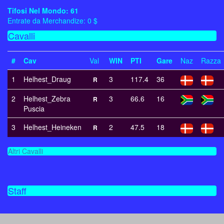
Tifosi Nel Mondo: 61
Entrate da Merchandize: 0 $
Cavalli
#
Cav
Val
WIN
PTI
Gare
Naz
Razza
1
Helhest_Draug
3
117.4
36
R
2
Helhest_Zebra
3
66.6
16
R
Puscia
3
Helhest_Heineken
2
47.5
18
R
Altri Cavalli
Staff