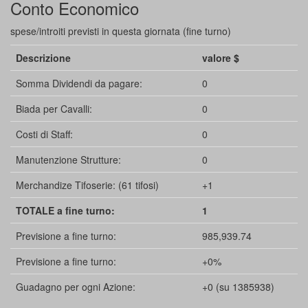
Conto Economico
spese/introiti previsti in questa giornata (fine turno)
Descrizione
valore $
Somma Dividendi da pagare:
0
Biada per Cavalli:
0
Costi di Staff:
0
Manutenzione Strutture:
0
Merchandize Tifoserie: (61 tifosi)
+1
TOTALE a fine turno:
1
Previsione a fine turno:
985,939.74
Previsione a fine turno:
+0%
Guadagno per ogni Azione:
+0 (su 1385938)