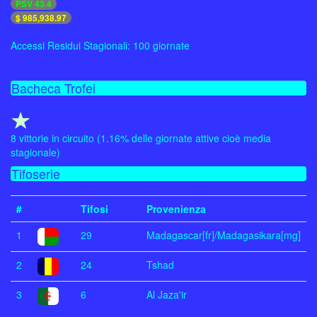
PSV 43.4
$ 985,938.97
Accessi Residui Stagionali: 100 giornate
Bacheca Trofei
8 vittorie in circuito (1.16% delle giornate attive cioè media
stagionale)
Tifoserie
#
Tifosi
Provenienza
1
29
Madagascar[fr]/Madagasikara[mg]
2
24
Tshad
3
6
Al Jaza'ir