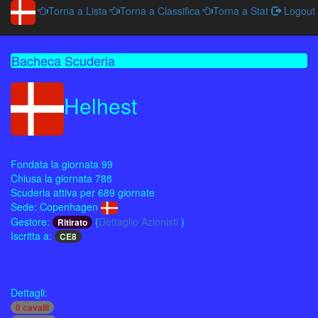
Torna a Lista
Torna a Classifica
Torna a Stat
Logout
Bacheca Scuderia
Helhest
Fondata la giornata 99
Chiusa la giornata 788
Scuderia attiva per 689 giornate
Sede: Copenhagen
Gestore:
(
Dettaglio Azionisti
)
Ritirato
Iscritta a:
CE8
Dettagli:
0 cavalli