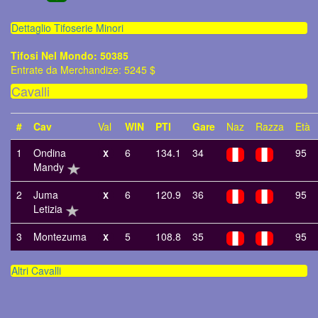
Dettaglio Tifoserie Minori
Tifosi Nel Mondo: 50385
Entrate da Merchandize: 5245 $
Cavalli
#
Cav
Val
WIN
PTI
Gare
Naz
Razza
Età
1
Ondina
6
134.1
34
95
X
Mandy
2
Juma
6
120.9
36
95
X
Letizia
3
Montezuma
5
108.8
35
95
X
Altri Cavalli