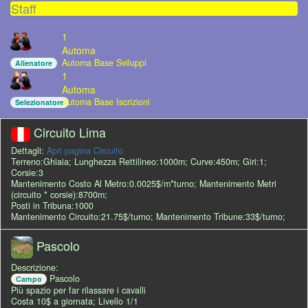
Staff
1
Automa
Automa Base Sviluppi
Allenatore
1
Automa
Automa Base Iscrizioni
Selezionatore
Circuito Lima
Dettagli:
Apri pagina Circuito
Terreno:Ghiaia; Lunghezza Rettilineo:1000m; Curve:450m; Giri:1;
Corsie:3
Mantenimento Costo Al Metro:0.0025$/m*turno; Mantenimento Metri
(circuito * corsie):8700m;
Posti in Tribuna:1000
Mantenimento Circuito:21.75$/turno; Mantenimento Tribune:33$/turno;
Pascolo
Descrizione:
Pascolo
Campo
Più spazio per far rilassare i cavalli
Costa 10$ a giornata; Livello 1/1