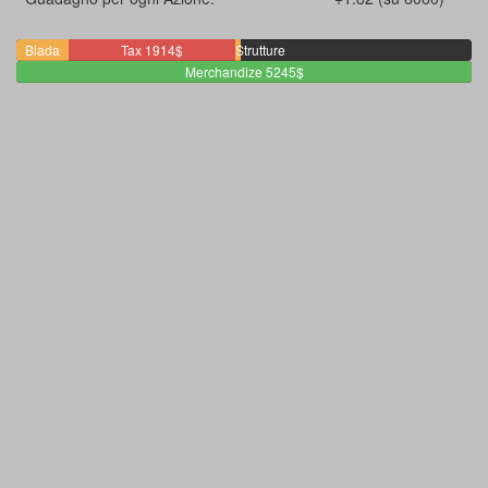
Biada
Staff
Tax 1914$
Strutture
600$
2$
Merchandize 5245$
64$