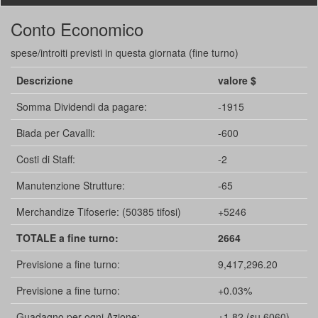
Conto Economico
spese/introiti previsti in questa giornata (fine turno)
Descrizione
valore $
Somma Dividendi da pagare:
-1915
Biada per Cavalli:
-600
Costi di Staff:
-2
Manutenzione Strutture:
-65
Merchandize Tifoserie: (50385 tifosi)
+5246
TOTALE a fine turno:
2664
Previsione a fine turno:
9,417,296.20
Previsione a fine turno:
+0.03%
Guadagno per ogni Azione:
+1.82 (su 6060)