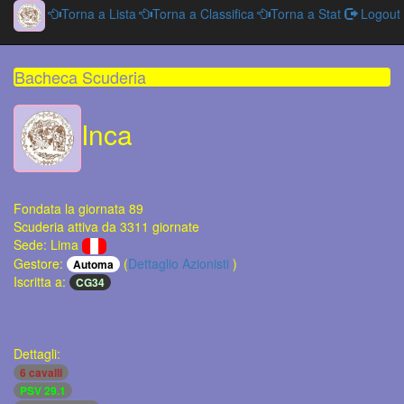
Torna a Lista
Torna a Classifica
Torna a Stat
Logout
Bacheca Scuderia
Inca
Fondata la giornata 89
Scuderia attiva da 3311 giornate
Sede: Lima
Gestore:
(
Dettaglio Azionisti
)
Automa
Iscritta a:
CG34
Dettagli:
6 cavalli
PSV 29.1