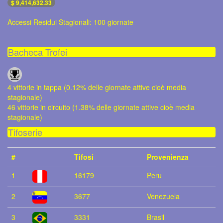
$ 9,414,632.33
Accessi Residui Stagionali: 100 giornate
Bacheca Trofei
4 vittorie in tappa (0.12% delle giornate attive cioè media
stagionale)
46 vittorie in circuito (1.38% delle giornate attive cioè media
stagionale)
Tifoserie
#
Tifosi
Provenienza
1
16179
Peru
2
3677
Venezuela
3
3331
Brasil